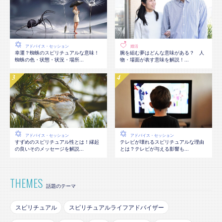
アドバイス・セッション
婚活
幸運？蜘蛛のスピリチュアルな意味！
腕を組む夢はどんな意味がある？ 人
蜘蛛の色・状態・状況・場所...
物・場面が表す意味を解説！...
アドバイス・セッション
アドバイス・セッション
テレビが壊れるスピリチュアルな理由
すずめのスピリチュアル性とは！縁起
とは？テレビが与える影響も...
の良いそのメッセージを解説...
THEMES
話題のテーマ
スピリチュアル
スピリチュアルライフアドバイザー