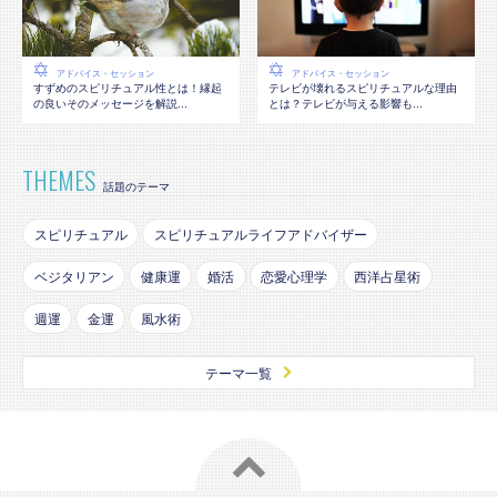
アドバイス・セッション
アドバイス・セッション
テレビが壊れるスピリチュアルな理由
すずめのスピリチュアル性とは！縁起
とは？テレビが与える影響も...
の良いそのメッセージを解説...
THEMES
話題のテーマ
スピリチュアル
スピリチュアルライフアドバイザー
ベジタリアン
健康運
婚活
恋愛心理学
西洋占星術
週運
金運
風水術
テーマ一覧