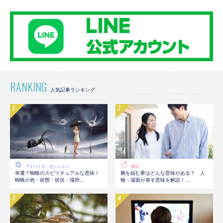
RANKING
アドバイス・セッション
婚活
幸運？蜘蛛のスピリチュアルな意味！
腕を組む夢はどんな意味がある？ 人
蜘蛛の色・状態・状況・場所...
物・場面が表す意味を解説！...