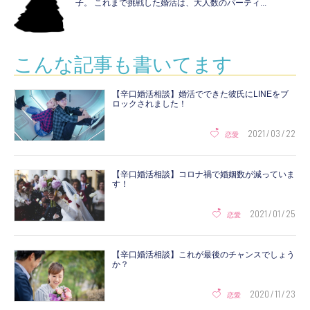
子。 これまで挑戦した婚活は、大人数のパーティ...
こんな記事も書いてます
【辛口婚活相談】婚活でできた彼氏にLINEをブ
ロックされました！
2021 / 03 / 22
恋愛
【辛口婚活相談】コロナ禍で婚姻数が減っていま
す！
2021 / 01 / 25
恋愛
【辛口婚活相談】これが最後のチャンスでしょう
か？
2020 / 11 / 23
恋愛