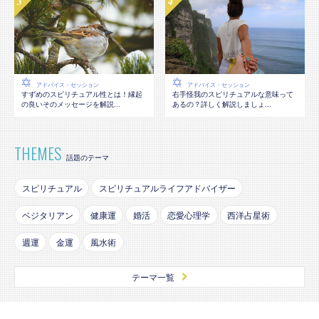
アドバイス・セッション
アドバイス・セッション
すずめのスピリチュアル性とは！縁起
右手怪我のスピリチュアルな意味って
の良いそのメッセージを解説...
あるの？詳しく解説しましょ...
THEMES
話題のテーマ
スピリチュアル
スピリチュアルライフアドバイザー
ベジタリアン
健康運
婚活
恋愛心理学
西洋占星術
週運
金運
風水術
テーマ一覧