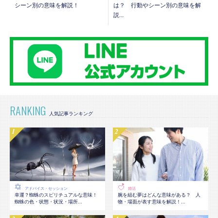
シーン別の意味を解説！
は？ 行動やシーン別の意味を解
説...
RANKING
アドバイス・セッション
婚活
幸運？蜘蛛のスピリチュアルな意味！
腕を組む夢はどんな意味がある？ 人
蜘蛛の色・状態・状況・場所...
物・場面が表す意味を解説！...