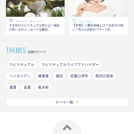
アドバイス・セッション
おもしろ占い
すずめのスピリチュアル性とは！縁起
【手相】二重生命線とは？生命力が強
の良いそのメッセージを解説...
い？常人の2倍のパワー？詳...
THEMES
話題のテーマ
スピリチュアル
スピリチュアルライフアドバイザー
ベジタリアン
健康運
婚活
恋愛心理学
西洋占星術
週運
金運
風水術
テーマ一覧