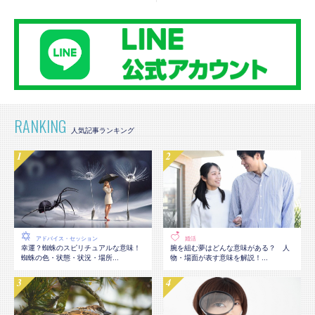
RANKING
アドバイス・セッション
婚活
幸運？蜘蛛のスピリチュアルな意味！
腕を組む夢はどんな意味がある？ 人
蜘蛛の色・状態・状況・場所...
物・場面が表す意味を解説！...