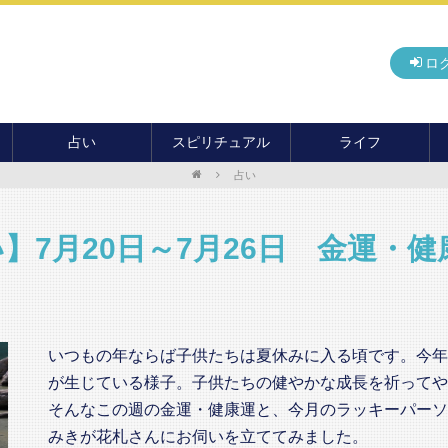
ロ
占い
スピリチュアル
ライフ
占い
無料占い
開運
グルメ
毎月の運勢
アドバイス・セッション
住まい
カード占い
パワースポット
癒し
】7月20日～7月26日 金運・
おもしろ占い
オカルト
旅行
運命・予言
前世・ソウルメイト
季節イベント
電話占い
いつもの年ならば子供たちは夏休みに入る頃です。今年
メール占い
が生じている様子。子供たちの健やかな成長を祈ってや
そんなこの週の金運・健康運と、今月のラッキーパーソ
みきが花札さんにお伺いを立ててみました。