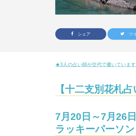
シェア
ツ
★3人の占い師が交代で書いていま
【十二支別花札占
7月20日～7月2
ラッキーパーソン