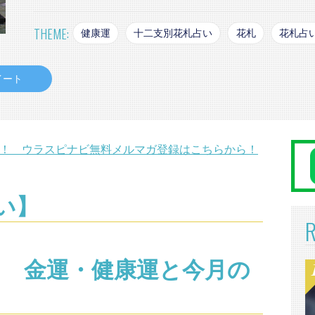
THEME:
健康運
十二支別花札占い
花札
花札占
イート
す！ ウラスピナビ無料メルマガ登録はこちらから！
い】
6日 金運・健康運と今月の