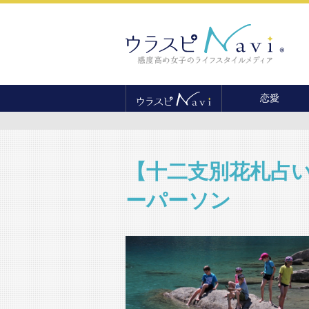
恋愛
恋愛テクニック
婚活
結婚
【十二支別花札占い
セックス
ーパーソン
離婚・不倫
復縁