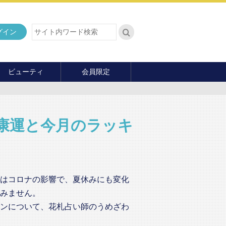
グイン
ビューティ
会員限定
ダイエット
ヘア・メイク・ネイル
ファッション
健康運と今月のラッキ
マナー・教養
内面の美
はコロナの影響で、夏休みにも変化
みません。
ンについて、花札占い師のうめざわ