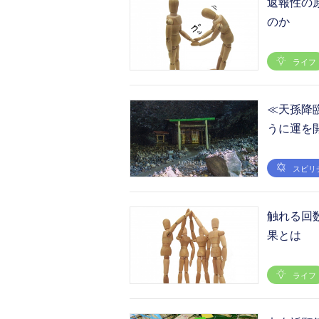
返報性の
のか
ライフ
≪天孫降
うに運を開
スピリ
触れる回
果とは
ライフ