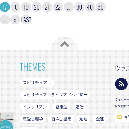
17
18
19
20
21
22
...
30
40
50
...
»
LAST
THEMES
スピリチュアル
スピリチュアルライフアドバイザー
ライター
ベジタリアン
健康運
婚活
広告掲載
お
恋愛心理学
西洋占星術
週運
金運