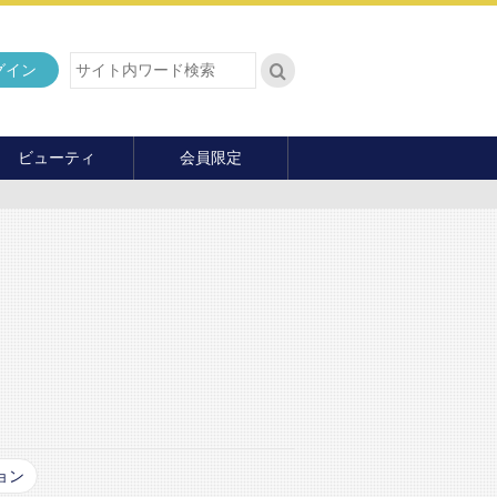
グイン
ビューティ
会員限定
ダイエット
ヘア・メイク・ネイル
ファッション
マナー・教養
内面の美
ョン