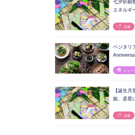
七夕祈願
エネルギ
恋愛
ベジタリアン
Anniversar
ビュー
【誕生月
姫、彦星
恋愛