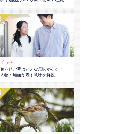
味！蜘蛛の色・状態・状況・場所...
婚活
腕を組む夢はどんな意味がある？
人物・場面が表す意味を解説！...