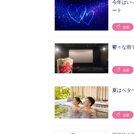
今年はい
ート
恋愛
鬱々な雨
恋愛
夏はベタ
恋愛