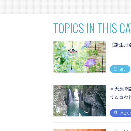
TOPICS
IN THIS C
【誕生月
占い
≪天孫降
うと言わ
スピリ