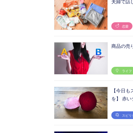
夫婦で話
恋愛
商品の売
ライフ
【今日も
を】 赤
スピリ