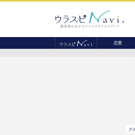
恋愛
恋愛テクニック
婚活
結婚
セックス
離婚・不倫
復縁
グ