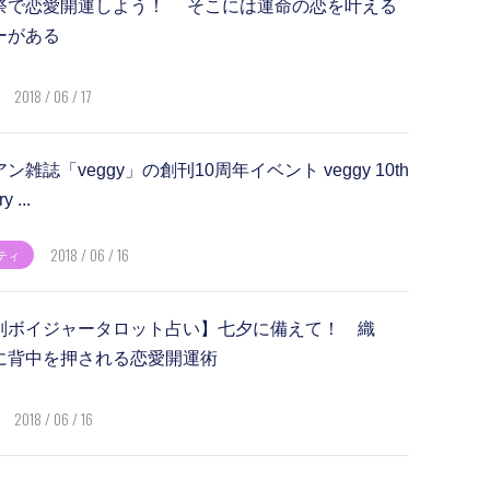
祭で恋愛開運しよう！ そこには運命の恋を叶える
ーがある
2018 / 06 / 17
雑誌「veggy」の創刊10周年イベント veggy 10th
y ...
2018 / 06 / 16
ティ
別ボイジャータロット占い】七夕に備えて！ 織
に背中を押される恋愛開運術
2018 / 06 / 16