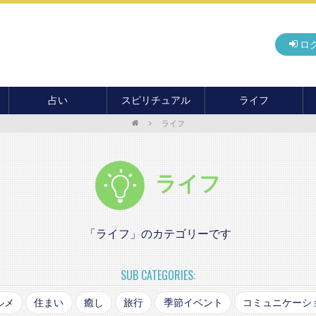
ロ
占い
スピリチュアル
ライフ
ライフ
無料占い
開運
グルメ
毎月の運勢
アドバイス・セッション
住まい
カード占い
パワースポット
癒し
ライフ
おもしろ占い
オカルト
旅行
運命・予言
前世・ソウルメイト
季節イベント
電話占い
「ライフ」のカテゴリーです
メール占い
SUB CATEGORIES:
ルメ
住まい
癒し
旅行
季節イベント
コミュニケーシ