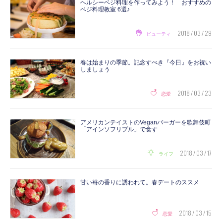
ヘルシーベジ料理を作ってみよう！ おすすめの
ベジ料理教室 6選♪
2018 / 03 / 29
ビューティ
春は始まりの季節。記念すべき『今日』をお祝い
しましょう
2018 / 03 / 23
恋愛
アメリカンテイストのVeganバーガーを歌舞伎町
「アインソフリプル」で食す
2018 / 03 / 17
ライフ
甘い苺の香りに誘われて。春デートのススメ
2018 / 03 / 15
恋愛