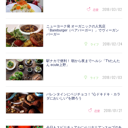
2018 / 03 / 02
恋愛
ニューヨーク発 オーガニックの人気店
「Bareburger（ベアバーガー）」でヴィーガン
バーガー
2018 / 02 / 24
ライフ
駅ナカで便利！ 朝から夜までヘルシ「T'sたんた
ん ecute上野」
2018 / 02 / 03
ライフ
バレンタインにベジチョコ！ "心ドキドキ・カラ
ダにおいしい"を贈ろう
2018 / 01 / 27
恋愛
今日もスピリチュアルにベジタリアンスープのあ