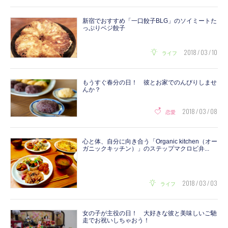
新宿でおすすめ「一口餃子BLG」のソイミートた
っぷりベジ餃子
2018 / 03 / 10
ライフ
もうすぐ春分の日！ 彼とお家でのんびりしませ
んか？
2018 / 03 / 08
恋愛
心と体、自分に向き合う「Organic kitchen（オー
ガニックキッチン）」のステップマクロビ弁...
2018 / 03 / 03
ライフ
女の子が主役の日！ 大好きな彼と美味しいご馳
走でお祝いしちゃおう！