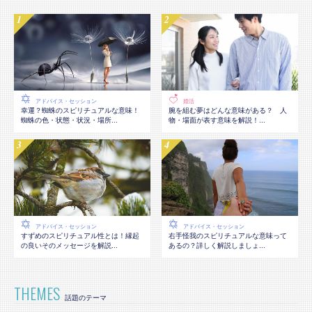
アドバイス・セッション
婚活
幸運？蜘蛛のスピリチュアルな意味！
腕を組む夢はどんな意味がある？ 人
蜘蛛の色・状態・状況・場所...
物・場面が表す意味を解説！...
アドバイス・セッション
アドバイス・セッション
すずめのスピリチュアル性とは！縁起
右手怪我のスピリチュアルな意味って
の良いそのメッセージを解説...
あるの？詳しく解説しましょ...
THEMES
話題のテーマ