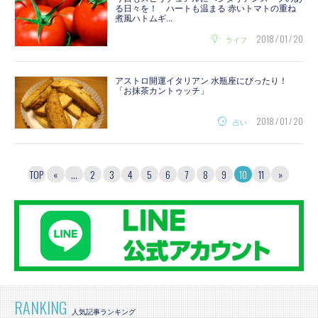
る日々を！ ハートも温まる 赤いトマトの重ね
煮風ハトムギ...
2018 / 01 / 20
ライフ
アストロ開運イタリアン 水瓶座にぴったり！
「お抹茶カントゥッチ」
2018 / 01 / 20
占い
TOP
«
...
2
3
4
5
6
7
8
9
10
11
»
RANKING