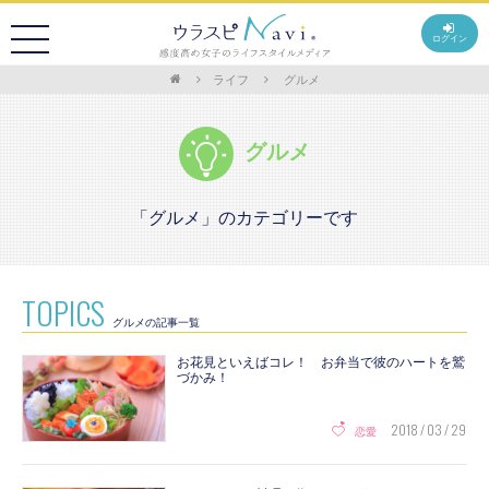
ログイン
ライフ
グルメ
グルメ
「グルメ」のカテゴリーです
TOPICS
グルメの記事一覧
お花見といえばコレ！ お弁当で彼のハートを鷲
づかみ！
2018 / 03 / 29
恋愛