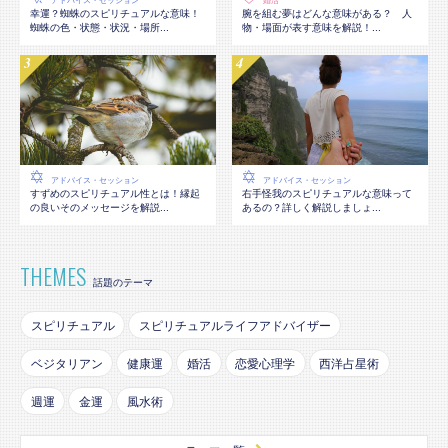
アドバイス・セッション
婚活
幸運？蜘蛛のスピリチュアルな意味！
腕を組む夢はどんな意味がある？ 人
蜘蛛の色・状態・状況・場所...
物・場面が表す意味を解説！...
アドバイス・セッション
アドバイス・セッション
すずめのスピリチュアル性とは！縁起
右手怪我のスピリチュアルな意味って
の良いそのメッセージを解説...
あるの？詳しく解説しましょ...
THEMES
話題のテーマ
スピリチュアル
スピリチュアルライフアドバイザー
ベジタリアン
健康運
婚活
恋愛心理学
西洋占星術
週運
金運
風水術