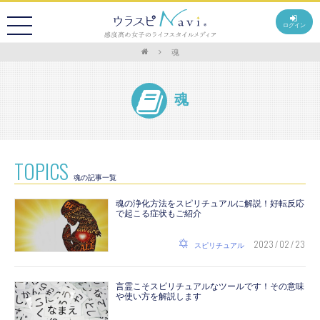
ログイン
魂
魂
TOPICS
魂の記事一覧
魂の浄化方法をスピリチュアルに解説！好転反応
で起こる症状もご紹介
2023 / 02 / 23
スピリチュアル
言霊こそスピリチュアルなツールです！その意味
や使い方を解説します