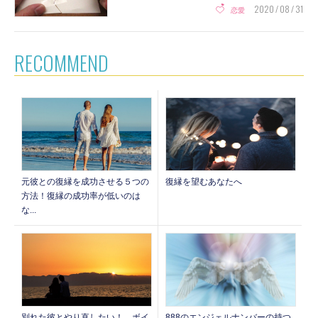
2020 / 08 / 31
恋愛
RECOMMEND
元彼との復縁を成功させる５つの
復縁を望むあなたへ
方法！復縁の成功率が低いのは
な...
888のエンジェルナンバーの持つ
別れた彼とやり直したい！ ボイ