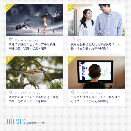
アドバイス・セッション
婚活
幸運？蜘蛛のスピリチュアルな意味！
腕を組む夢はどんな意味がある？ 人
蜘蛛の色・状態・状況・場所...
物・場面が表す意味を解説！...
アドバイス・セッション
アドバイス・セッション
テレビが壊れるスピリチュアルな理由
すずめのスピリチュアル性とは！縁起
とは？テレビが与える影響も...
の良いそのメッセージを解説...
THEMES
話題のテーマ