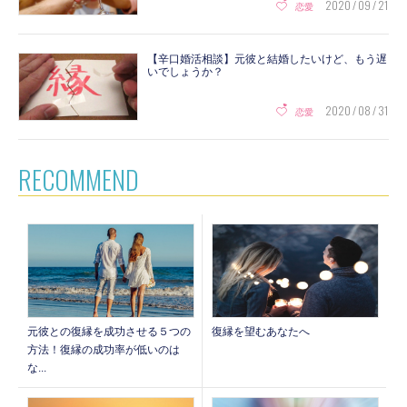
2020 / 09 / 21
恋愛
【辛口婚活相談】元彼と結婚したいけど、もう遅
いでしょうか？
2020 / 08 / 31
恋愛
RECOMMEND
元彼との復縁を成功させる５つの
復縁を望むあなたへ
方法！復縁の成功率が低いのは
な...