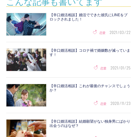
こんな記事も書いてます
【辛口婚活相談】婚活でできた彼氏にLINEをブ
ロックされました！
2021 / 03 / 22
恋愛
【辛口婚活相談】コロナ禍で婚姻数が減っていま
す！
2021 / 01 / 25
恋愛
【辛口婚活相談】これが最後のチャンスでしょう
か？
2020 / 11 / 23
恋愛
【辛口婚活相談】結婚願望がない独身男にばかり
出会うのはなぜ？