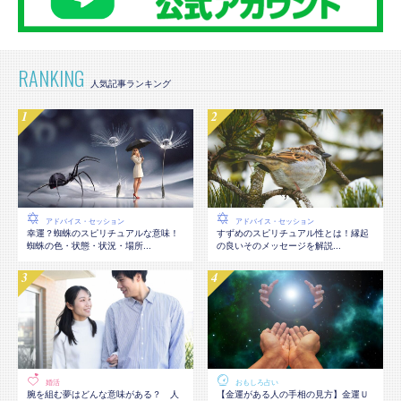
RANKING
アドバイス・セッション
アドバイス・セッション
幸運？蜘蛛のスピリチュアルな意味！
すずめのスピリチュアル性とは！縁起
蜘蛛の色・状態・状況・場所...
の良いそのメッセージを解説...
婚活
おもしろ占い
腕を組む夢はどんな意味がある？ 人
【金運がある人の手相の見方】金運Ｕ