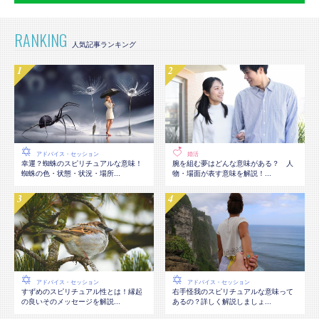
RANKING
アドバイス・セッション
婚活
幸運？蜘蛛のスピリチュアルな意味！
腕を組む夢はどんな意味がある？ 人
蜘蛛の色・状態・状況・場所...
物・場面が表す意味を解説！...
アドバイス・セッション
アドバイス・セッション
すずめのスピリチュアル性とは！縁起
右手怪我のスピリチュアルな意味って
の良いそのメッセージを解説...
あるの？詳しく解説しましょ...