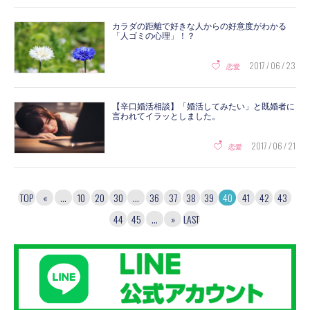
カラダの距離で好きな人からの好意度がわかる
「人ゴミの心理」！？
2017 / 06 / 23
恋愛
【辛口婚活相談】「婚活してみたい」と既婚者に
言われてイラッとしました。
2017 / 06 / 21
恋愛
TOP
«
...
10
20
30
...
36
37
38
39
40
41
42
43
44
45
...
»
LAST