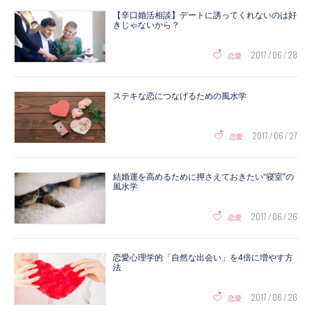
【辛口婚活相談】デートに誘ってくれないのは好
きじゃないから？
2017 / 06 / 28
恋愛
ステキな恋につなげるための風水学
2017 / 06 / 27
恋愛
結婚運を高めるために押さえておきたい“寝室”の
風水学
2017 / 06 / 26
恋愛
恋愛心理学的「自然な出会い」を4倍に増やす方
法
2017 / 06 / 26
恋愛