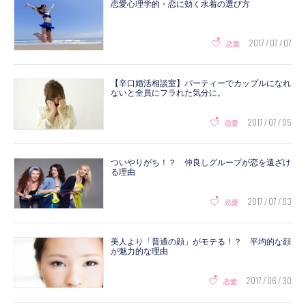
恋愛心理学的・恋に効く水着の選び方
2017 / 07 / 07
恋愛
【辛口婚活相談室】パーティーでカップルになれ
ないと全員にフラれた気分に。
2017 / 07 / 05
恋愛
ついやりがち！？ 仲良しグループが恋を遠ざけ
る理由
2017 / 07 / 03
恋愛
美人より「普通の顔」がモテる！？ 平均的な顔
が魅力的な理由
2017 / 06 / 30
恋愛