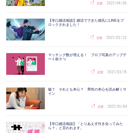
2021 / 04 / 05
恋愛
【辛口婚活相談】婚活でできた彼氏にLINEをブ
ロックされました！
2021 / 03 / 22
恋愛
マッチング数が増える！ プロフ写真のアップデ
ート術５つ
2021 / 03 / 15
恋愛
嘘？ それとも本心？ 男性の本心を読み解くサ
イン
2021 / 01 / 04
恋愛
【辛口婚活相談】「とりあえず付き合ってみた
ら？」と言われます。