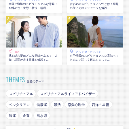
アドバイス・セッション
アドバイス・セッション
幸運？蜘蛛のスピリチュアルな意味！
すずめのスピリチュアル性とは！縁起
蜘蛛の色・状態・状況・場所...
の良いそのメッセージを解説...
婚活
アドバイス・セッション
腕を組む夢はどんな意味がある？ 人
右手怪我のスピリチュアルな意味って
物・場面が表す意味を解説！...
あるの？詳しく解説しましょ...
THEMES
話題のテーマ
スピリチュアル
スピリチュアルライフアドバイザー
ベジタリアン
健康運
婚活
恋愛心理学
西洋占星術
週運
金運
風水術