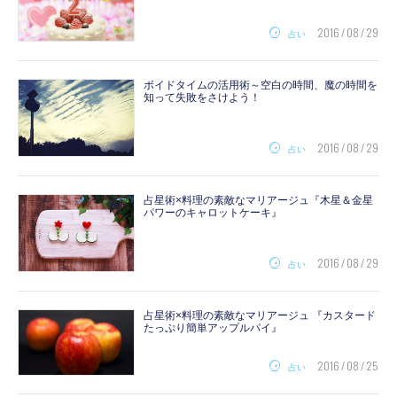
2016 / 08 / 29
占い
ボイドタイムの活用術～空白の時間、魔の時間を
知って失敗をさけよう！
2016 / 08 / 29
占い
占星術×料理の素敵なマリアージュ『木星＆金星
パワーのキャロットケーキ』
2016 / 08 / 29
占い
占星術×料理の素敵なマリアージュ 『カスタード
たっぷり簡単アップルパイ』
2016 / 08 / 25
占い