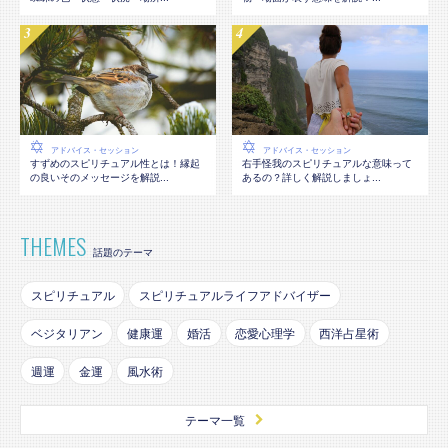
アドバイス・セッション
アドバイス・セッション
すずめのスピリチュアル性とは！縁起
右手怪我のスピリチュアルな意味って
の良いそのメッセージを解説...
あるの？詳しく解説しましょ...
THEMES
話題のテーマ
スピリチュアル
スピリチュアルライフアドバイザー
ベジタリアン
健康運
婚活
恋愛心理学
西洋占星術
週運
金運
風水術
テーマ一覧