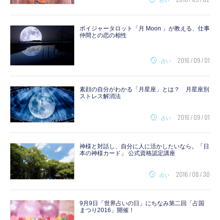
占い
ボイジャータロット「月 Moon 」が教える、仕事
仲間との恋の相性
2016 / 09 / 01
占い
素顔の自分がわかる「月星座」とは？ 月星座別
ストレス解消法
2016 / 09 / 01
占い
神様と対話し、自分に人に活かしたいなら。「日
本の神様カード」 公式資格認定講座
2016 / 08 / 30
占い
9月9日「世界占いの日」にちなみ第二回「占国
まつり2016」開催！