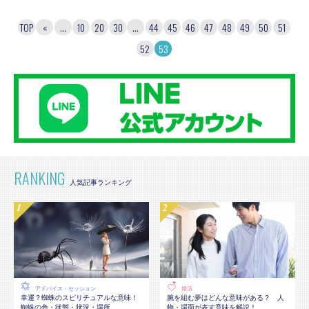
TOP
«
...
10
20
30
...
44
45
46
47
48
49
50
51
52
53
RANKING
アドバイス・セッション
婚活
幸運？蜘蛛のスピリチュアルな意味！
腕を組む夢はどんな意味がある？ 人
蜘蛛の色・状態・状況・場所...
物・場面が表す意味を解説！...