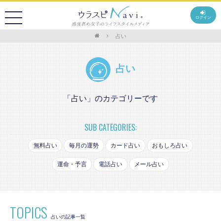
ログイン
占い
占い
「占い」のカテゴリーです
SUB CATEGORIES:
無料占い
毎月の運勢
カード占い
おもしろ占い
運命・予言
電話占い
メール占い
TOPICS
占いの記事一覧