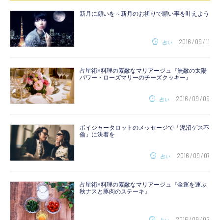
新月に願いを～新月のお祈りで願い事を叶えよう
2016 / 09 / 11
占い
占星術×料理の素敵なマリアージュ『無敵の太陽
パワー・ローズマリーのチーズクッキー』
2016 / 09 / 09
占い
ボイジャータロットのメッセージで「泥沼ゲス不
倫」に決着を
2016 / 09 / 07
占い
占星術×料理の素敵なマリアージュ『金運を運ぶ
秋ナスと豚肉のステーキ』
2016 / 09 / 02