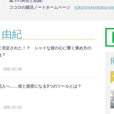
歳下の男性と結婚。
ココロの婚活ノートホームページ
kokoronokonkatsu-no
本 由紀
に否定された！？ シャイな彼の心に響く褒め方の
は？
2018 / 07 / 06
恋人へ……彼と親密になる3つのツールとは？
2018 / 07 / 02