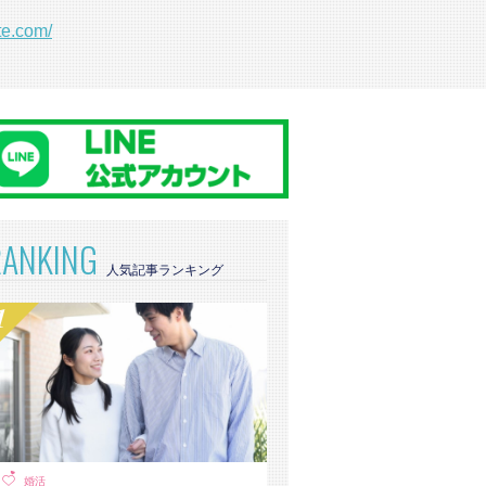
te.com/
RANKING
婚活