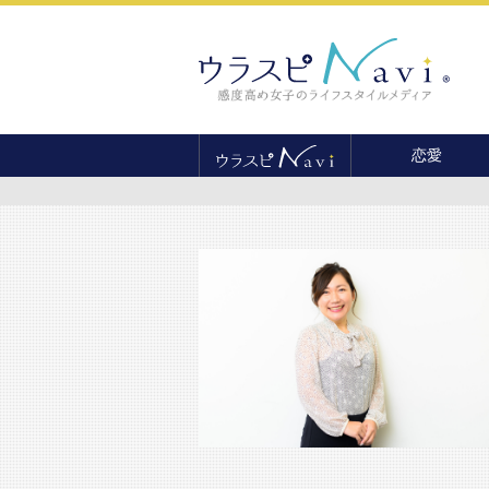
恋愛
恋愛テクニック
婚活
結婚
セックス
離婚・不倫
復縁