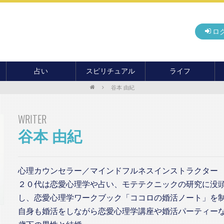
ロ
占い
スピリチュアル
ライフ
谷本 由紀
無料占い
開運
グルメ
毎月の運勢
アドバイス・セッション
住まい
WRITER
カード占い
パワースポット
癒し
谷本 由紀
おもしろ占い
オカルト
旅行
運命・予言
前世・ソウルメイト
季節イベント
電話占い
心理カウンセラー／マインドフルネスインストラクター
メール占い
２０代は恋愛心理学や占い、モテテクニックの研究に没
し、恋愛心理学ワークブック「ココロの婚活ノート」を
自身も婚活をしながら恋愛心理学講座や婚活パーティー