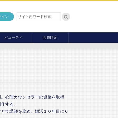
グイン
ビューティ
会員限定
ダイエット
ヘア・メイク・ネイル
ファッション
マナー・教養
内面の美
頭。心理カウンセラーの資格を取得
制作する。
などで講師を務め、婚活１０年目に６