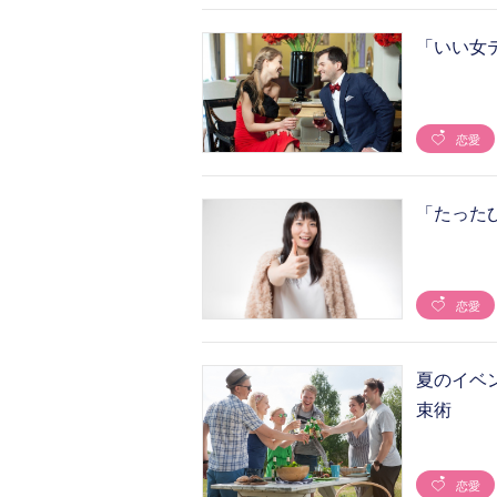
「いい女
恋愛
「たった
恋愛
夏のイベ
束術
恋愛