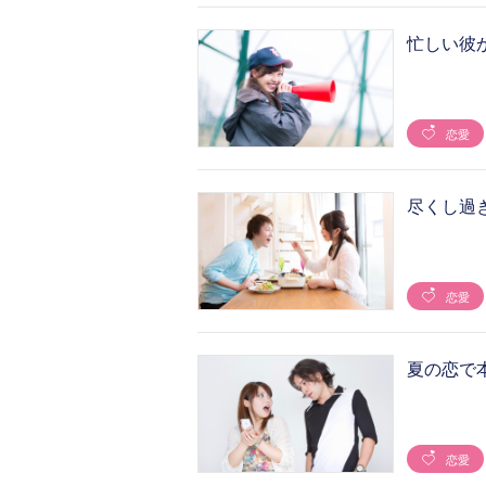
忙しい彼
恋愛
尽くし過
恋愛
夏の恋で
恋愛