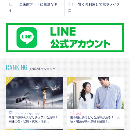
せ！ 美術館デートに最適なネ
う！ 賢く再利用して秋冬メイク
イ...
に...
RANKING
アドバイス・セッション
婚活
幸運？蜘蛛のスピリチュアルな意味！
腕を組む夢はどんな意味がある？ 人
蜘蛛の色・状態・状況・場所...
物・場面が表す意味を解説！...