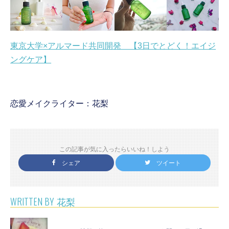
東京大学×アルマード共同開発 【3日でとどく！エイジ
ングケア】
恋愛メイクライター：花梨
この記事が気に入ったらいいね！しよう
シェア
ツイート
WRITTEN BY
花梨