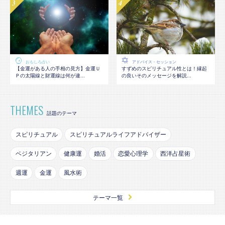
おもしろ占い
アドバイス・セッション
【金運がある人の手相の見方】金運Ｕ
すずめのスピリチュアル性とは！縁起
Ｐの太陽線と財運線は何が違...
の良いそのメッセージを解説...
THEMES
話題のテーマ
スピリチュアル
スピリチュアルライフアドバイザー
ベジタリアン
健康運
婚活
恋愛心理学
西洋占星術
週運
金運
風水術
テーマ一覧