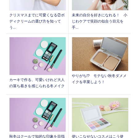
クリスマスまでに可愛くなる②ボ
未来の自分を好きになれる！ 小
ディクリームの選び方を知って
じわケアで笑顔の似合う目元を
う...
手...
やりがち!? モテない秋冬ダメメ
カーキで作る、可愛いけれど大人
イクを卒業しよう！
の落ち着きを感じられる冬メイク
秋冬はクールで知的な印象を目指
使いこなせないコスメはこう使