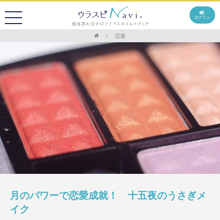
ログイン
恋愛
月のパワーで恋愛成就！ 十五夜のうさぎメ
イク