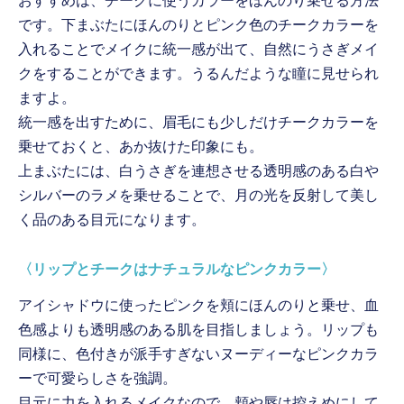
おすすめは、チークに使うカラーをほんのり乗せる方法
です。下まぶたにほんのりとピンク色のチークカラーを
入れることでメイクに統一感が出て、自然にうさぎメイ
クをすることができます。うるんだような瞳に見せられ
ますよ。
統一感を出すために、眉毛にも少しだけチークカラーを
乗せておくと、あか抜けた印象にも。
上まぶたには、白うさぎを連想させる透明感のある白や
シルバーのラメを乗せることで、月の光を反射して美し
く品のある目元になります。
〈リップとチークはナチュラルなピンクカラー〉
アイシャドウに使ったピンクを頬にほんのりと乗せ、血
色感よりも透明感のある肌を目指しましょう。リップも
同様に、色付きが派手すぎないヌーディーなピンクカラ
ーで可愛らしさを強調。
目元に力を入れるメイクなので、頬や唇は控えめにして