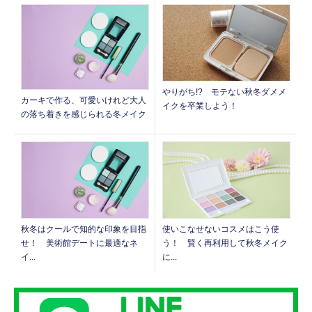
やりがち!? モテない秋冬ダメメ
カーキで作る、可愛いけれど大人
イクを卒業しよう！
の落ち着きを感じられる冬メイク
秋冬はクールで知的な印象を目指
使いこなせないコスメはこう使
せ！ 美術館デートに最適なネ
う！ 賢く再利用して秋冬メイク
イ...
に...