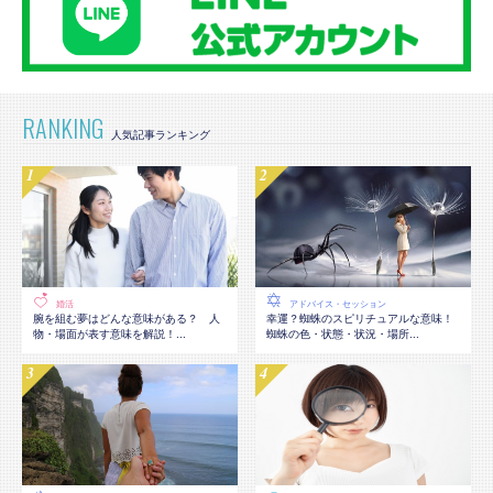
RANKING
婚活
アドバイス・セッション
腕を組む夢はどんな意味がある？ 人
幸運？蜘蛛のスピリチュアルな意味！
物・場面が表す意味を解説！...
蜘蛛の色・状態・状況・場所...