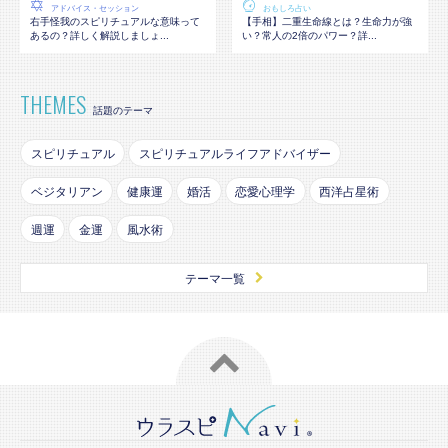
アドバイス・セッション
おもしろ占い
右手怪我のスピリチュアルな意味って
【手相】二重生命線とは？生命力が強
あるの？詳しく解説しましょ...
い？常人の2倍のパワー？詳...
THEMES
話題のテーマ
スピリチュアル
スピリチュアルライフアドバイザー
ベジタリアン
健康運
婚活
恋愛心理学
西洋占星術
週運
金運
風水術
テーマ一覧