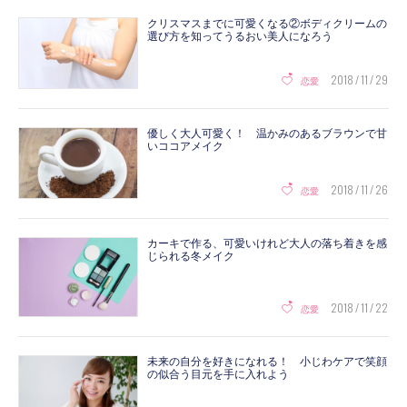
クリスマスまでに可愛くなる②ボディクリームの
選び方を知ってうるおい美人になろう
2018 / 11 / 29
恋愛
優しく大人可愛く！ 温かみのあるブラウンで甘
いココアメイク
2018 / 11 / 26
恋愛
カーキで作る、可愛いけれど大人の落ち着きを感
じられる冬メイク
2018 / 11 / 22
恋愛
未来の自分を好きになれる！ 小じわケアで笑顔
の似合う目元を手に入れよう