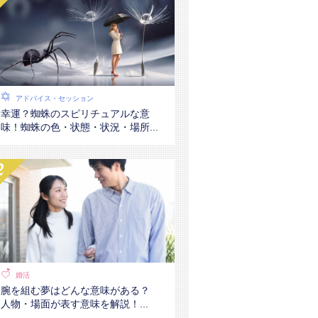
アドバイス・セッション
幸運？蜘蛛のスピリチュアルな意
味！蜘蛛の色・状態・状況・場所...
婚活
腕を組む夢はどんな意味がある？
人物・場面が表す意味を解説！...