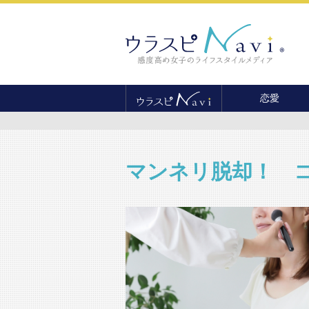
恋愛
恋愛テクニック
婚活
結婚
マンネリ脱却！ 
セックス
離婚・不倫
復縁