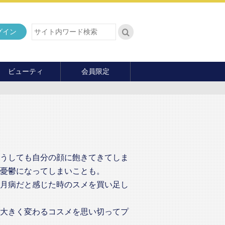
グイン
ビューティ
会員限定
ダイエット
ヘア・メイク・ネイル
ファッション
マナー・教養
内面の美
うしても自分の顔に飽きてきてしま
憂鬱になってしまいことも。
月病だと感じた時のスメを買い足し
大きく変わるコスメを思い切ってプ