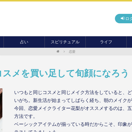
ロ
占い
スピリチュアル
ライフ
恋愛
無料占い
開運
グルメ
毎月の運勢
アドバイス・セッション
住まい
カード占い
パワースポット
癒し
コスメを買い足して旬顔になろう
おもしろ占い
オカルト
旅行
運命・予言
前世・ソウルメイト
季節イベント
いつもと同じコスメと同じメイク方法をしていると、ど
電話占い
いがち。新生活が始まってしばらく経ち、朝のメイクが
メール占い
今回、恋愛メイクライター花梨がオススメするのは、五
方法です。
ベーシックアイテムが揃っている時だからこそ、印象が