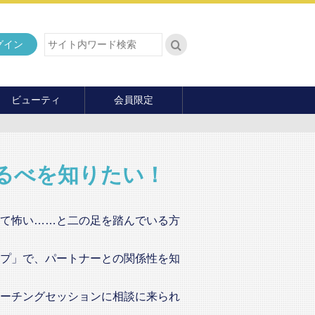
グイン
ビューティ
会員限定
ダイエット
ヘア・メイク・ネイル
ファッション
るべを知りたい！
マナー・教養
内面の美
て怖い……と二の足を踏んでいる方
プ」で、パートナーとの関係性を知
ーチングセッションに相談に来られ