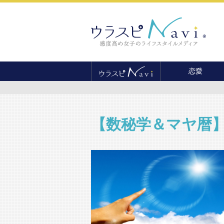
恋愛
恋愛テクニック
婚活
結婚
【数秘学＆マヤ暦
セックス
離婚・不倫
復縁