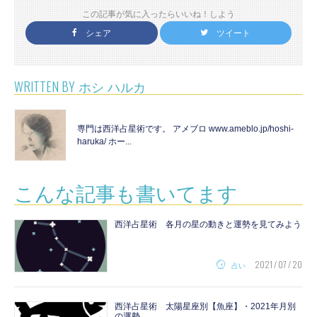
この記事が気に入ったらいいね！しよう
シェア
ツイート
WRITTEN BY
ホシ ハルカ
専門は西洋占星術です。 アメブロ www.ameblo.jp/hoshi-
haruka/ ホー...
こんな記事も書いてます
西洋占星術 各月の星の動きと運勢を見てみよう
2021 / 07 / 20
占い
西洋占星術 太陽星座別【魚座】・2021年月別
の運勢