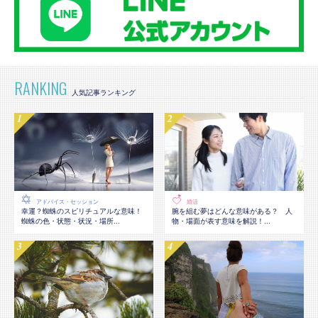
RANKING
アドバイス・セッション
婚活
幸運？蜘蛛のスピリチュアルな意味！
腕を組む夢はどんな意味がある？ 人
蜘蛛の色・状態・状況・場所...
物・場面が表す意味を解説！...