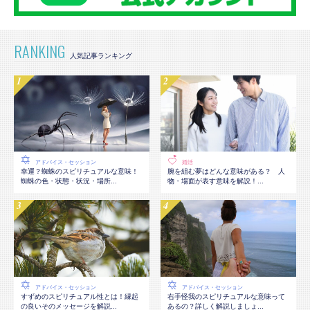
RANKING
アドバイス・セッション
婚活
幸運？蜘蛛のスピリチュアルな意味！
腕を組む夢はどんな意味がある？ 人
蜘蛛の色・状態・状況・場所...
物・場面が表す意味を解説！...
アドバイス・セッション
アドバイス・セッション
すずめのスピリチュアル性とは！縁起
右手怪我のスピリチュアルな意味って
の良いそのメッセージを解説...
あるの？詳しく解説しましょ...