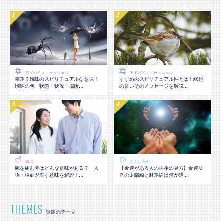
アドバイス・セッション
アドバイス・セッション
幸運？蜘蛛のスピリチュアルな意味！
すずめのスピリチュアル性とは！縁起
蜘蛛の色・状態・状況・場所...
の良いそのメッセージを解説...
婚活
おもしろ占い
腕を組む夢はどんな意味がある？ 人
【金運がある人の手相の見方】金運Ｕ
物・場面が表す意味を解説！...
Ｐの太陽線と財運線は何が違...
THEMES
話題のテーマ