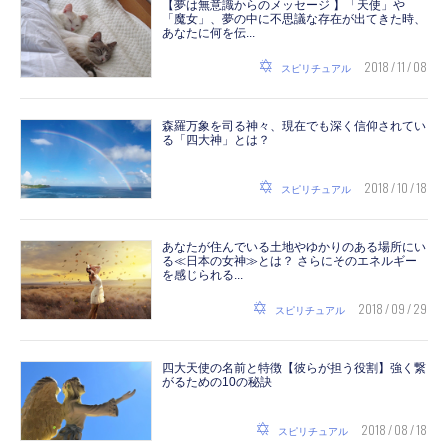
【夢は無意識からのメッセージ 】「天使」や
「魔女」、夢の中に不思議な存在が出てきた時、
あなたに何を伝...
2018 / 11 / 08
スピリチュアル
森羅万象を司る神々、現在でも深く信仰されてい
る「四大神」とは？
2018 / 10 / 18
スピリチュアル
あなたが住んでいる土地やゆかりのある場所にい
る≪日本の女神≫とは？ さらにそのエネルギー
を感じられる...
2018 / 09 / 29
スピリチュアル
四大天使の名前と特徴【彼らが担う役割】強く繋
がるための10の秘訣
2018 / 08 / 18
スピリチュアル