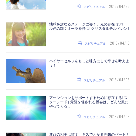
2018 / 04 / 25
スピリチュアル
地球を次なるステージに導く、光の存在 オパー
ル色の輝くオーラを持つ｢クリスタルチルドレン｣
2018 / 04 / 15
スピリチュアル
ハイヤーセルフをもっと味方にして幸せを叶えよ
う！
2018 / 04 / 08
スピリチュアル
アセンションをサポートするために存在する｢ス
ターシード｣ 覚醒を促される機会は、どんな風に
やってくる...
2018 / 04 / 05
スピリチュアル
運命の相手は誰？ キスでわかる理想のパートナ