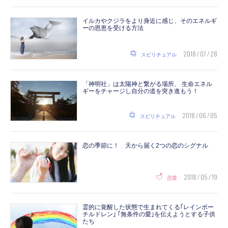
イルカやクジラをより身近に感じ、そのエネルギ
ーの恩恵を受ける方法
2018 / 07 / 28
スピリチュアル
「神明社」は太陽神と繋がる場所、 生命エネル
ギーをチャージし自分の道を突き進もう！
2018 / 06 / 05
スピリチュアル
恋の季節に！ 天から届く2つの恋のシグナル
2018 / 05 / 19
恋愛
霊的に覚醒した状態で生まれてくる｢レインボー
チルドレン｣ ｢無条件の愛｣を伝えようとする子供
たち