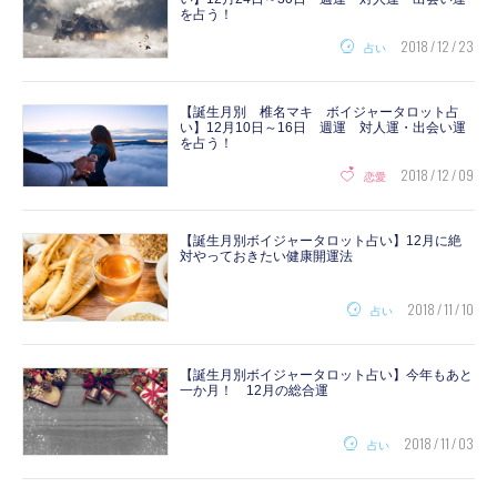
を占う！
2018 / 12 / 23
占い
【誕生月別 椎名マキ ボイジャータロット占
い】12月10日～16日 週運 対人運・出会い運
を占う！
2018 / 12 / 09
恋愛
【誕生月別ボイジャータロット占い】12月に絶
対やっておきたい健康開運法
2018 / 11 / 10
占い
【誕生月別ボイジャータロット占い】今年もあと
一か月！ 12月の総合運
2018 / 11 / 03
占い