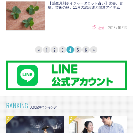
【誕生月別ボイジャータロット占い】読書、食
欲、芸術の秋。11月の総合運と開運アイテム
2018 / 10 / 13
恋愛
«
1
2
3
4
5
6
»
RANKING