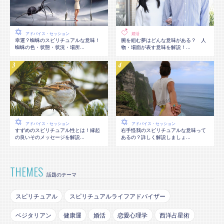
アドバイス・セッション
婚活
幸運？蜘蛛のスピリチュアルな意味！
腕を組む夢はどんな意味がある？ 人
蜘蛛の色・状態・状況・場所...
物・場面が表す意味を解説！...
アドバイス・セッション
アドバイス・セッション
すずめのスピリチュアル性とは！縁起
右手怪我のスピリチュアルな意味って
の良いそのメッセージを解説...
あるの？詳しく解説しましょ...
THEMES
話題のテーマ
スピリチュアル
スピリチュアルライフアドバイザー
ベジタリアン
健康運
婚活
恋愛心理学
西洋占星術