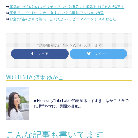
➥
運気が上がる前のスピリチュアルな前兆7つ！運気を上げる方法3選！
➥
運気アップにおすすめ！今すぐできる開運アクション9選
➥
お金の悩みはもう解消！あなたがハッピーマネーを引き寄せる法
この記事が気に入ったらいいね！しよう
シェア
ツイート
WRITTEN BY
涼木 ゆかこ
★Blossomy*Life Labo 代表 涼木（すずき）ゆかこ 大学で
心理学を学び、民間の研究...
こんな記事も書いてます