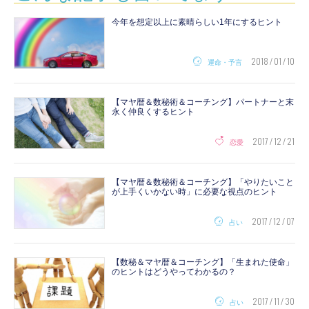
今年を想定以上に素晴らしい1年にするヒント
2018 / 01 / 10
運命・予言
【マヤ暦＆数秘術＆コーチング】パートナーと末
永く仲良くするヒント
2017 / 12 / 21
恋愛
【マヤ暦＆数秘術＆コーチング】「やりたいこと
が上手くいかない時」に必要な視点のヒント
2017 / 12 / 07
占い
【数秘＆マヤ暦＆コーチング】「生まれた使命」
のヒントはどうやってわかるの？
2017 / 11 / 30
占い