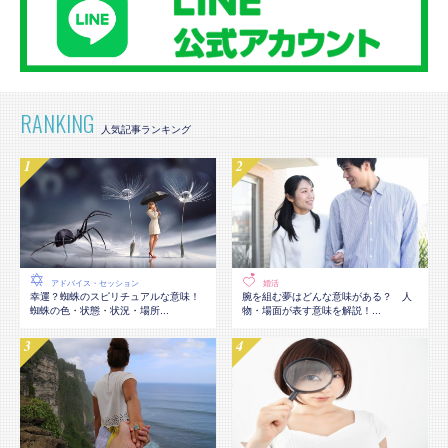
RANKING
アドバイス・セッション
婚活
幸運？蜘蛛のスピリチュアルな意味！
腕を組む夢はどんな意味がある？ 人
蜘蛛の色・状態・状況・場所...
物・場面が表す意味を解説！...