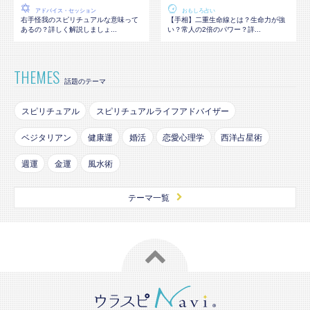
アドバイス・セッション
おもしろ占い
右手怪我のスピリチュアルな意味って
【手相】二重生命線とは？生命力が強
あるの？詳しく解説しましょ...
い？常人の2倍のパワー？詳...
THEMES
話題のテーマ
スピリチュアル
スピリチュアルライフアドバイザー
ベジタリアン
健康運
婚活
恋愛心理学
西洋占星術
週運
金運
風水術
テーマ一覧