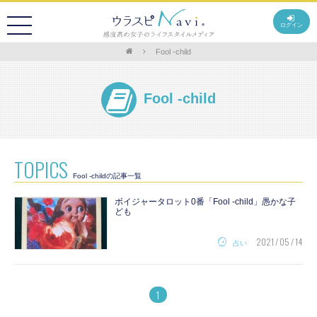
ログイン
Fool -child
Fool -child
TOPICS
Fool -childの記事一覧
ボイジャータロット0番「Fool -child」愚かな子
ども
2021 / 05 / 14
占い
1