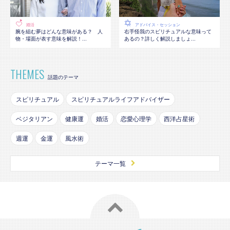
婚活
アドバイス・セッション
腕を組む夢はどんな意味がある？ 人
右手怪我のスピリチュアルな意味って
物・場面が表す意味を解説！...
あるの？詳しく解説しましょ...
THEMES
話題のテーマ
スピリチュアル
スピリチュアルライフアドバイザー
ベジタリアン
健康運
婚活
恋愛心理学
西洋占星術
週運
金運
風水術
テーマ一覧