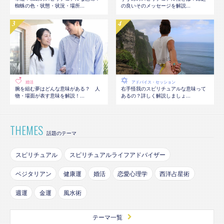
蜘蛛の色・状態・状況・場所...
の良いそのメッセージを解説...
婚活
アドバイス・セッション
腕を組む夢はどんな意味がある？ 人
右手怪我のスピリチュアルな意味って
物・場面が表す意味を解説！...
あるの？詳しく解説しましょ...
THEMES
話題のテーマ
スピリチュアル
スピリチュアルライフアドバイザー
ベジタリアン
健康運
婚活
恋愛心理学
西洋占星術
週運
金運
風水術
テーマ一覧