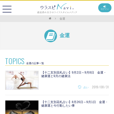
ログイン
金運
金運
TOPICS
金運の記事一覧
【十二支別花札占い】9月2日～9月8日 金運・
健康運と9月の健康法
2019 / 08 / 31
占い
【十二支別花札占い】8月26日～9月1日 金運・
健康運と今行動したい事