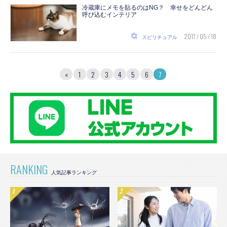
冷蔵庫にメモを貼るのはNG？ 幸せをどんどん
呼び込むインテリア
2017 / 05 / 18
スピリチュアル
«
1
2
3
4
5
6
7
RANKING