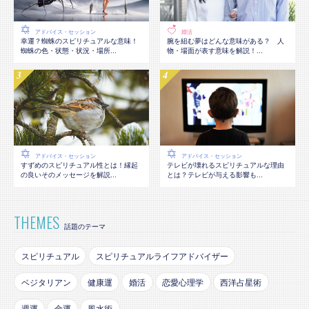
アドバイス・セッション
婚活
幸運？蜘蛛のスピリチュアルな意味！
腕を組む夢はどんな意味がある？ 人
蜘蛛の色・状態・状況・場所...
物・場面が表す意味を解説！...
アドバイス・セッション
アドバイス・セッション
テレビが壊れるスピリチュアルな理由
すずめのスピリチュアル性とは！縁起
とは？テレビが与える影響も...
の良いそのメッセージを解説...
THEMES
話題のテーマ
スピリチュアル
スピリチュアルライフアドバイザー
ベジタリアン
健康運
婚活
恋愛心理学
西洋占星術
週運
金運
風水術