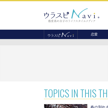
恋愛
恋愛テクニック
婚活
結婚
セックス
離婚・不倫
復縁
TOPICS
IN THIS T
春の別れ