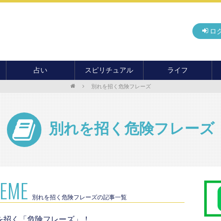
ロ
占い
スピリチュアル
ライフ
別れを招く危険フレーズ
無料占い
開運
グルメ
毎月の運勢
アドバイス・セッション
住まい
カード占い
パワースポット
癒し
別れを招く危険フレーズ
おもしろ占い
オカルト
旅行
運命・予言
前世・ソウルメイト
季節イベント
電話占い
メール占い
HEME
別れを招く危険フレーズの記事一覧
を招く「危険フレーズ」！