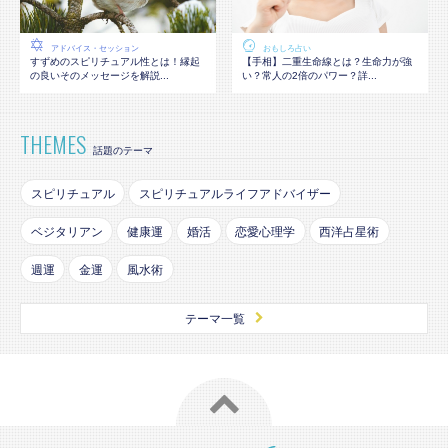
アドバイス・セッション
おもしろ占い
すずめのスピリチュアル性とは！縁起
【手相】二重生命線とは？生命力が強
の良いそのメッセージを解説...
い？常人の2倍のパワー？詳...
THEMES
話題のテーマ
スピリチュアル
スピリチュアルライフアドバイザー
ベジタリアン
健康運
婚活
恋愛心理学
西洋占星術
週運
金運
風水術
テーマ一覧