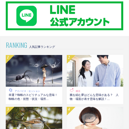
RANKING
アドバイス・セッション
婚活
幸運？蜘蛛のスピリチュアルな意味！
腕を組む夢はどんな意味がある？ 人
蜘蛛の色・状態・状況・場所...
物・場面が表す意味を解説！...