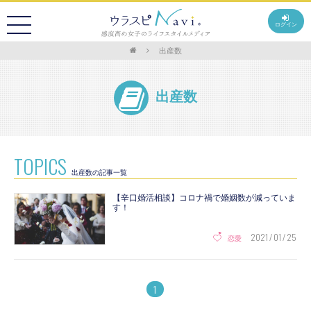
ログイン
出産数
出産数
TOPICS
出産数の記事一覧
【辛口婚活相談】コロナ禍で婚姻数が減っていま
す！
2021 / 01 / 25
恋愛
1