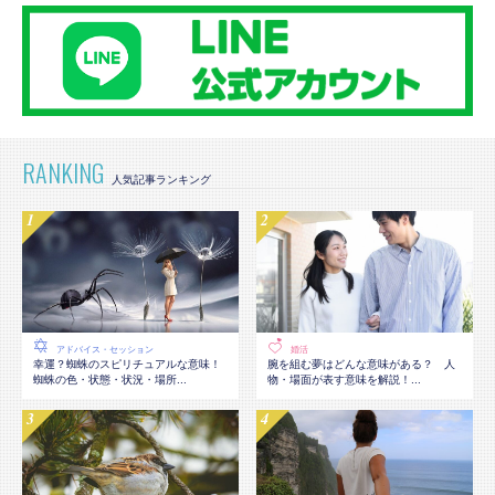
RANKING
アドバイス・セッション
婚活
幸運？蜘蛛のスピリチュアルな意味！
腕を組む夢はどんな意味がある？ 人
蜘蛛の色・状態・状況・場所...
物・場面が表す意味を解説！...