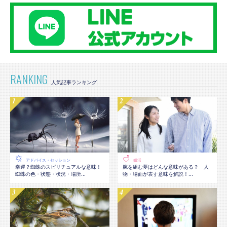
RANKING
アドバイス・セッション
婚活
幸運？蜘蛛のスピリチュアルな意味！
腕を組む夢はどんな意味がある？ 人
蜘蛛の色・状態・状況・場所...
物・場面が表す意味を解説！...