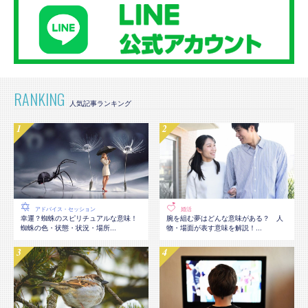
RANKING
アドバイス・セッション
婚活
幸運？蜘蛛のスピリチュアルな意味！
腕を組む夢はどんな意味がある？ 人
蜘蛛の色・状態・状況・場所...
物・場面が表す意味を解説！...