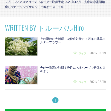
２月 JAAアロマコーディネーター取得予定 2021年12月 光療法浄霊開始
癒し☆ヒーリングサロン relaはーぶ 主宰
WRITTEN BY トルーバルHiro
今の季節に大活躍 花粉症対策に！西洋の薬草エ
ルダーフラワー
2021 / 03 / 19
ライフ
今が一番寒い時期！身近にあるハーブで身体を温
めよう
2021 / 02 / 19
ライフ
1