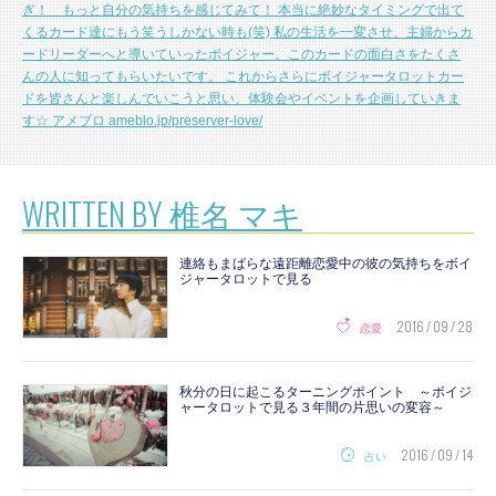
ぎ！ もっと自分の気持ちを感じてみて！ 本当に絶妙なタイミングで出て
くるカード達にもう笑うしかない時も(笑) 私の生活を一変させ、主婦からカ
ードリーダーへと導いていったボイジャー。このカードの面白さをたくさ
んの人に知ってもらいたいです。 これからさらにボイジャータロットカー
ドを皆さんと楽しんでいこうと思い、体験会やイベントを企画していきま
す☆ アメブロ
ameblo.jp/preserver-love/
WRITTEN BY 椎名 マキ
連絡もまばらな遠距離恋愛中の彼の気持ちをボイ
ジャータロットで見る
2016 / 09 / 28
恋愛
秋分の日に起こるターニングポイント ～ボイジ
ャータロットで見る３年間の片思いの変容～
2016 / 09 / 14
占い