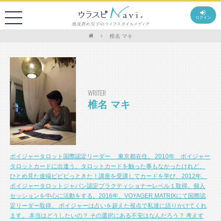
ログイン
椎名 マキ
WRITER
椎名 マキ
ボイジャータロット国際認定リーダー 東京都在住。 2010年 ボイジャー
タロットカードに出逢う。タロットカードを触った事もなかったけれど、
ひとめ見た途端ビビビっときた！講座を受講してカードを学び、2012年、
ボイジャータロットジャパン認定プラクティショナーレベル１取得。個人
セッションを中心に活動をする。2016年、VOYAGER MATRIXにて国際認
定リーダー取得。 ボイジャーは占いを超えた視点で私達に語りかけてくれ
ます。 本当はどうしたいの？ その選択にある不安はなんだろう？ 考えす