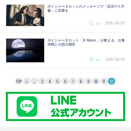
ボイジャータロットのメッセージで「泥沼ゲス不
倫」に決着を
2016 / 09 / 07
占い
ボイジャータロット「月 Moon 」が教える、仕事
仲間との恋の相性
2016 / 09 / 01
占い
TOP
«
...
3
4
5
6
7
8
9
10
11
12