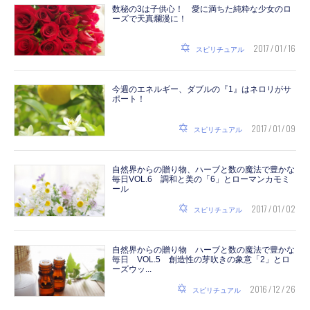
数秘の3は子供心！ 愛に満ちた純粋な少女のロ
ーズで天真爛漫に！
2017 / 01 / 16
スピリチュアル
今週のエネルギー、ダブルの『1』はネロリがサ
ポート！
2017 / 01 / 09
スピリチュアル
自然界からの贈り物、ハーブと数の魔法で豊かな
毎日VOL.6 調和と美の「6」とローマンカモミ
ール
2017 / 01 / 02
スピリチュアル
自然界からの贈り物 ハーブと数の魔法で豊かな
毎日 VOL.5 創造性の芽吹きの象意「2」とロ
ーズウッ...
2016 / 12 / 26
スピリチュアル