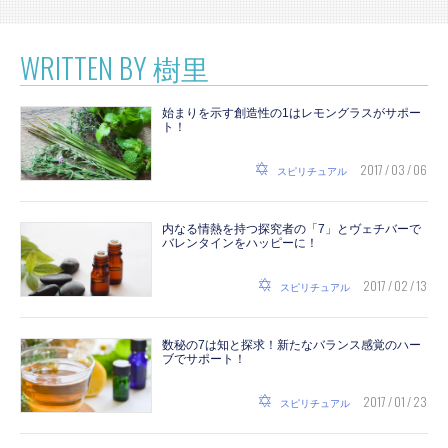
WRITTEN BY 樹里
始まりを示す創造性の1はレモングラスがサポー
ト！
2017 / 03 / 06
スピリチュアル
内なる情熱を持つ探究者の「7」とヴェチバーで
バレンタインをハッピーに！
2017 / 02 / 13
スピリチュアル
数秘の7は知と探求！新たなバランス感覚のハー
ブでサポート！
2017 / 01 / 23
スピリチュアル