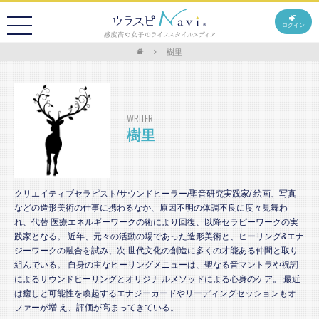
ログイン
樹里
WRITER
樹里
クリエイティブセラピスト/サウンドヒーラー/聖音研究実践家/ 絵画、写真
などの造形美術の仕事に携わるなか、原因不明の体調不良に度々見舞わ
れ、代替 医療エネルギーワークの術により回復、以降セラピーワークの実
践家となる。 近年、元々の活動の場であった造形美術と、ヒーリング&エナ
ジーワークの融合を試み、次 世代文化の創造に多くの才能ある仲間と取り
組んでいる。 自身の主なヒーリングメニューは、聖なる音マントラや祝詞
によるサウンドヒーリングとオリジナ ルメソッドによる心身のケア。 最近
は癒しと可能性を喚起するエナジーカードやリーディングセッションもオ
ファーが増 え、評価が高まってきている。