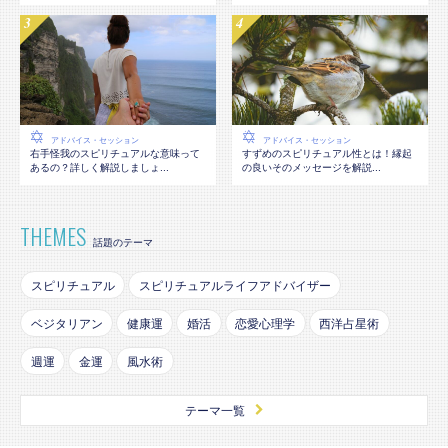
アドバイス・セッション
アドバイス・セッション
右手怪我のスピリチュアルな意味って
すずめのスピリチュアル性とは！縁起
あるの？詳しく解説しましょ...
の良いそのメッセージを解説...
THEMES
話題のテーマ
スピリチュアル
スピリチュアルライフアドバイザー
ベジタリアン
健康運
婚活
恋愛心理学
西洋占星術
週運
金運
風水術
テーマ一覧