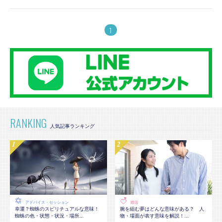
1
RANKING
アドバイス・セッション
婚活
幸運？蜘蛛のスピリチュアルな意味！
腕を組む夢はどんな意味がある？ 人
蜘蛛の色・状態・状況・場所...
物・場面が表す意味を解説！...