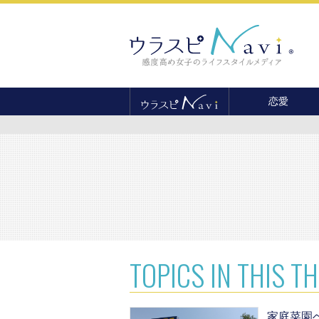
恋愛
恋愛テクニック
婚活
結婚
セックス
離婚・不倫
復縁
TOPICS
IN THIS T
家庭菜園