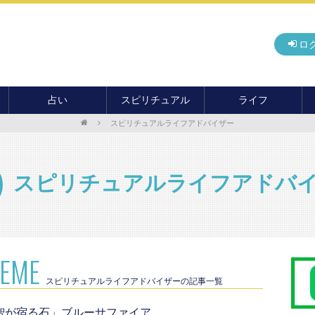
ロ
占い
スピリチュアル
ライフ
スピリチュアルライフアドバイザー
無料占い
開運
グルメ
毎月の運勢
アドバイス・セッション
住まい
カード占い
パワースポット
癒し
スピリチュアルライフアドバ
おもしろ占い
オカルト
旅行
運命・予言
前世・ソウルメイト
季節イベント
電話占い
メール占い
HEME
スピリチュアルライフアドバイザーの記事一覧
智が宿る石」ブルーサファイア