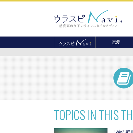
恋愛
恋愛テクニック
婚活
結婚
セックス
離婚・不倫
復縁
TOPICS
IN THIS T
「神の叡