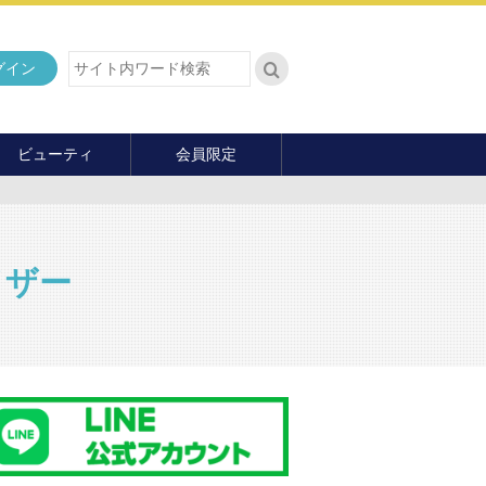
グイン
ビューティ
会員限定
ダイエット
ヘア・メイク・ネイル
ファッション
イザー
マナー・教養
内面の美