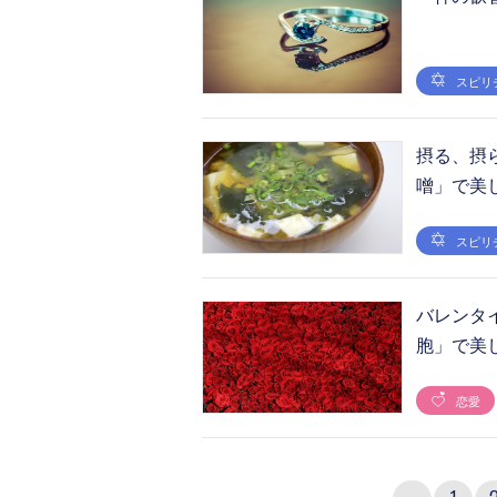
スピリ
摂る、摂
噌」で美
スピリ
バレンタ
胞」で美
恋愛