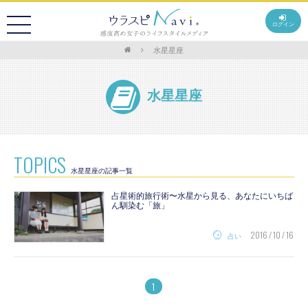
ログイン
水星星座
水星星座
TOPICS
水星星座の記事一覧
占星術的旅行術〜水星から見る、あなたにいちば
ん馴染む「旅」
2016 / 10 / 16
占い
1