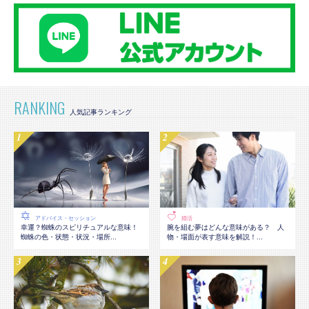
RANKING
アドバイス・セッション
婚活
幸運？蜘蛛のスピリチュアルな意味！
腕を組む夢はどんな意味がある？ 人
蜘蛛の色・状態・状況・場所...
物・場面が表す意味を解説！...