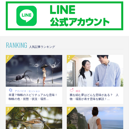
RANKING
アドバイス・セッション
婚活
幸運？蜘蛛のスピリチュアルな意味！
腕を組む夢はどんな意味がある？ 人
蜘蛛の色・状態・状況・場所...
物・場面が表す意味を解説！...