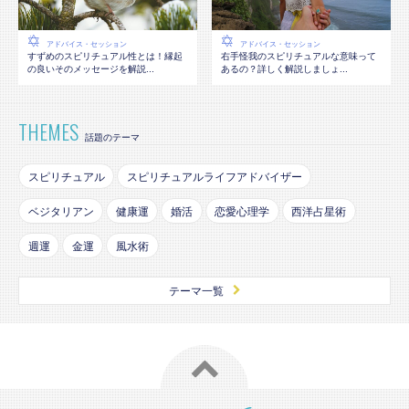
アドバイス・セッション
アドバイス・セッション
すずめのスピリチュアル性とは！縁起
右手怪我のスピリチュアルな意味って
の良いそのメッセージを解説...
あるの？詳しく解説しましょ...
THEMES
話題のテーマ
スピリチュアル
スピリチュアルライフアドバイザー
ベジタリアン
健康運
婚活
恋愛心理学
西洋占星術
週運
金運
風水術
テーマ一覧