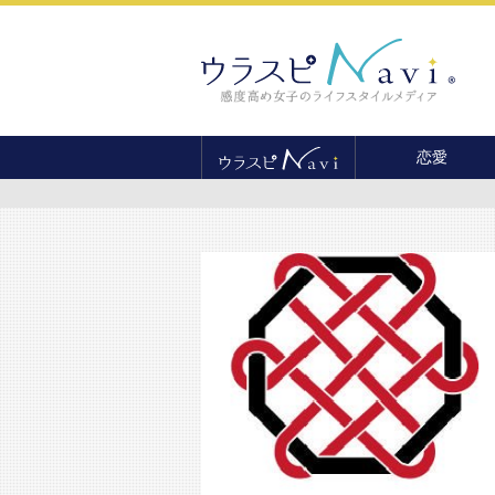
恋愛
恋愛テクニック
婚活
結婚
セックス
離婚・不倫
復縁