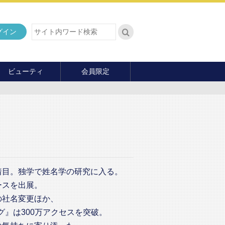
グイン
ビューティ
会員限定
ダイエット
ヘア・メイク・ネイル
ファッション
マナー・教養
内面の美
着目。独学で姓名学の研究に入る。
ースを出展。
の社名変更ほか、
グ』は300万アクセスを突破。