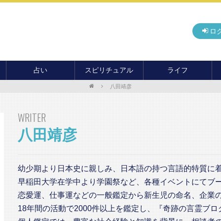
ロ
占い
スピリチュアル
ライフ
八田靖彦
無料占い
開運
グルメ
毎月の運勢
アドバイス・セッション
住まい
WRITER
カード占い
パワースポット
癒し
八田靖彦
おもしろ占い
オカルト
旅行
運命・予言
前世・ソウルメイト
季節イベント
電話占い
幼少期より日本史に親しみ、日本語の持つ言語的特質に
メール占い
早稲田大学在学中より学園祭など、各種イベントにてブ
恋愛運、仕事運などの一般鑑定から新生児の命名、企業
18年間の活動で2000件以上を鑑定し、『奇跡の言霊ブロ