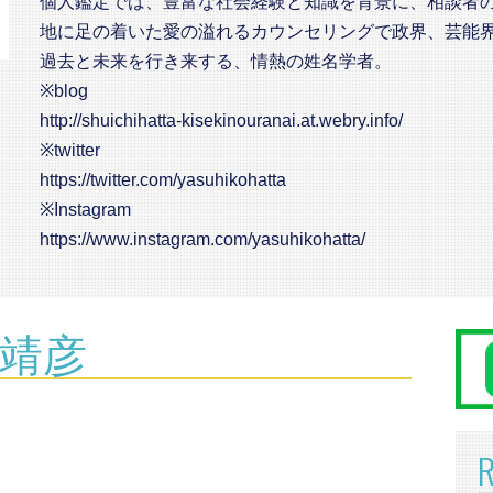
個人鑑定では、豊富な社会経験と知識を背景に、相談者
地に足の着いた愛の溢れるカウンセリングで政界、芸能
過去と未来を行き来する、情熱の姓名学者。
※blog
http://shuichihatta-kisekinouranai.at.webry.info/
※twitter
https://twitter.com/yasuhikohatta
※Instagram
https://www.instagram.com/yasuhikohatta/
八田靖彦