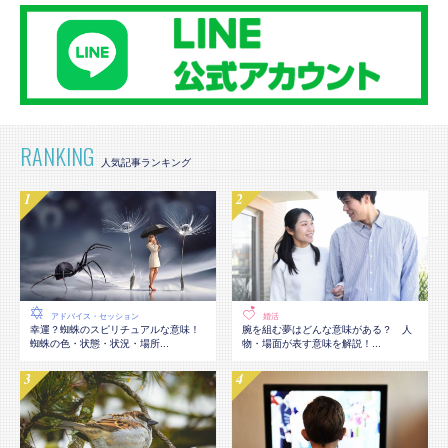
RANKING
アドバイス・セッション
婚活
幸運？蜘蛛のスピリチュアルな意味！
腕を組む夢はどんな意味がある？ 人
蜘蛛の色・状態・状況・場所...
物・場面が表す意味を解説！...