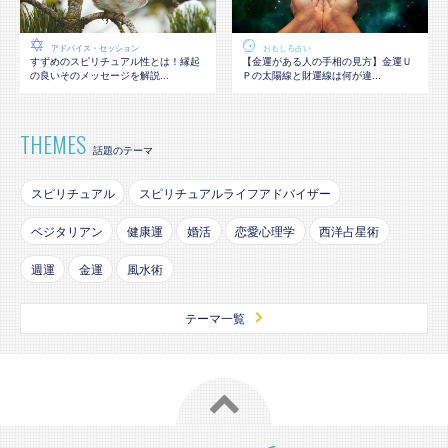
アドバイス・セッション
おもしろ占い
すずめのスピリチュアル性とは！縁起
【金運がある人の手相の見方】金運Ｕ
の良いそのメッセージを解説...
Ｐの太陽線と財運線は何が違...
THEMES
話題のテーマ
スピリチュアル
スピリチュアルライフアドバイザー
ベジタリアン
健康運
婚活
恋愛心理学
西洋占星術
週運
金運
風水術
テーマ一覧