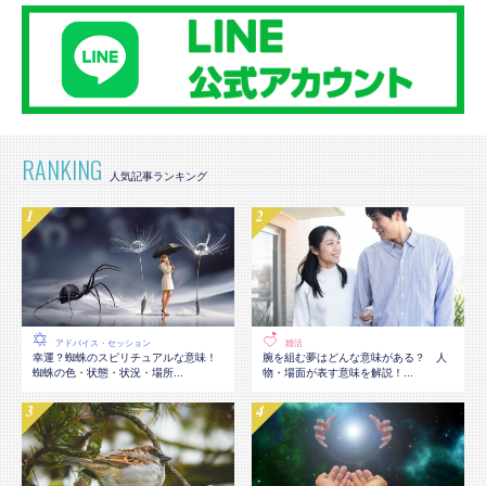
RANKING
アドバイス・セッション
婚活
幸運？蜘蛛のスピリチュアルな意味！
腕を組む夢はどんな意味がある？ 人
蜘蛛の色・状態・状況・場所...
物・場面が表す意味を解説！...