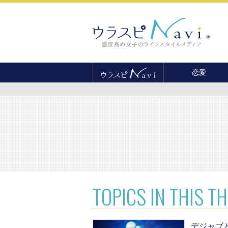
恋愛
恋愛テクニック
婚活
結婚
セックス
離婚・不倫
復縁
TOPICS
IN THIS T
デジャブ