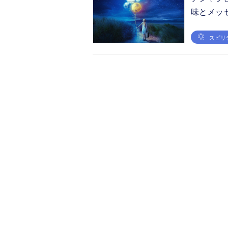
味とメッ
スピリ