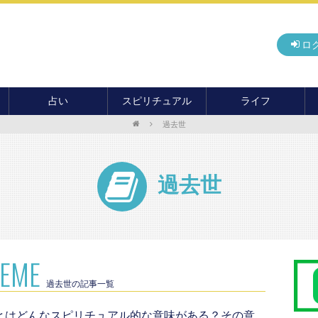
ロ
占い
スピリチュアル
ライフ
過去世
無料占い
開運
グルメ
毎月の運勢
アドバイス・セッション
住まい
カード占い
パワースポット
癒し
過去世
おもしろ占い
オカルト
旅行
運命・予言
前世・ソウルメイト
季節イベント
電話占い
メール占い
HEME
過去世の記事一覧
とはどんなスピリチュアル的な意味がある？その意