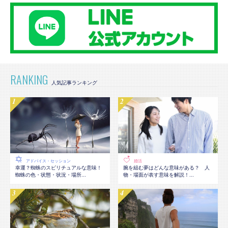
RANKING
アドバイス・セッション
婚活
幸運？蜘蛛のスピリチュアルな意味！
腕を組む夢はどんな意味がある？ 人
蜘蛛の色・状態・状況・場所...
物・場面が表す意味を解説！...