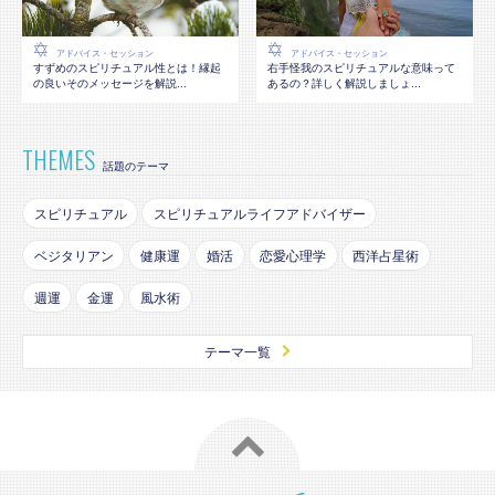
アドバイス・セッション
アドバイス・セッション
すずめのスピリチュアル性とは！縁起
右手怪我のスピリチュアルな意味って
の良いそのメッセージを解説...
あるの？詳しく解説しましょ...
THEMES
話題のテーマ
スピリチュアル
スピリチュアルライフアドバイザー
ベジタリアン
健康運
婚活
恋愛心理学
西洋占星術
週運
金運
風水術
テーマ一覧