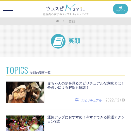
ログイン
笑顔
笑顔
TOPICS
笑顔の記事一覧
赤ちゃんの夢を見るスピリチュアルな意味とは！
夢占いによる解釈も解説！
2022 / 12 / 10
スピリチュアル
運気アップにおすすめ！今すぐできる開運アクシ
ョン9選