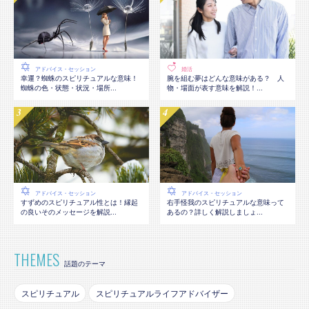
アドバイス・セッション
婚活
幸運？蜘蛛のスピリチュアルな意味！
腕を組む夢はどんな意味がある？ 人
蜘蛛の色・状態・状況・場所...
物・場面が表す意味を解説！...
アドバイス・セッション
アドバイス・セッション
すずめのスピリチュアル性とは！縁起
右手怪我のスピリチュアルな意味って
の良いそのメッセージを解説...
あるの？詳しく解説しましょ...
THEMES
話題のテーマ
スピリチュアル
スピリチュアルライフアドバイザー