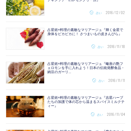
2016 / 12 / 02
占い
占星術×料理の素敵なマリアージュ『輝く金星で
身体をピカピカに！ さつまいもの皮きんぴら』
2016 / 11 / 18
占い
占星術×料理の素敵なマリアージュ『蠍座の艶フ
ェロモンを手に入れよう！日本の伝統発酵食品・
納豆のガーリ...
2016 / 11 / 11
占い
占星術×料理の素敵なマリアージュ『吉星ハーブ
たちの加護で体の芯から温まるスパイスミルクテ
ィー』
2016 / 11 / 04
占い