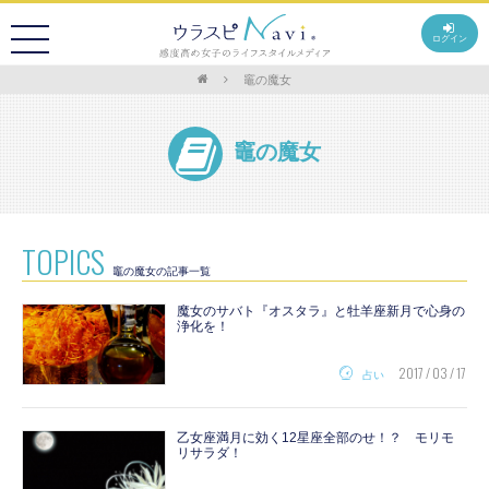
ログイン
竈の魔女
竈の魔女
TOPICS
竈の魔女の記事一覧
魔女のサバト『オスタラ』と牡羊座新月で心身の
浄化を！
2017 / 03 / 17
占い
乙女座満月に効く12星座全部のせ！？ モリモ
リサラダ！