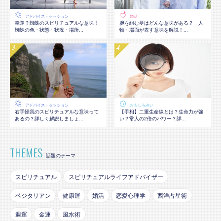
アドバイス・セッション
婚活
幸運？蜘蛛のスピリチュアルな意味！
腕を組む夢はどんな意味がある？ 人
蜘蛛の色・状態・状況・場所...
物・場面が表す意味を解説！...
アドバイス・セッション
おもしろ占い
右手怪我のスピリチュアルな意味って
【手相】二重生命線とは？生命力が強
あるの？詳しく解説しましょ...
い？常人の2倍のパワー？詳...
THEMES
話題のテーマ
スピリチュアル
スピリチュアルライフアドバイザー
ベジタリアン
健康運
婚活
恋愛心理学
西洋占星術
週運
金運
風水術