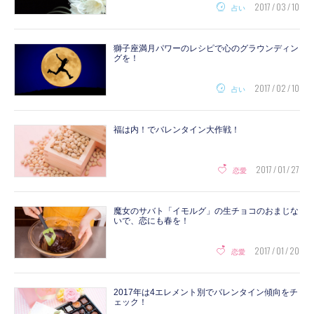
2017 / 03 / 10
占い
獅子座満月パワーのレシピで心のグラウンディン
グを！
2017 / 02 / 10
占い
福は内！でバレンタイン大作戦！
2017 / 01 / 27
恋愛
魔女のサバト「イモルグ」の生チョコのおまじな
いで、恋にも春を！
2017 / 01 / 20
恋愛
2017年は4エレメント別でバレンタイン傾向をチ
ェック！