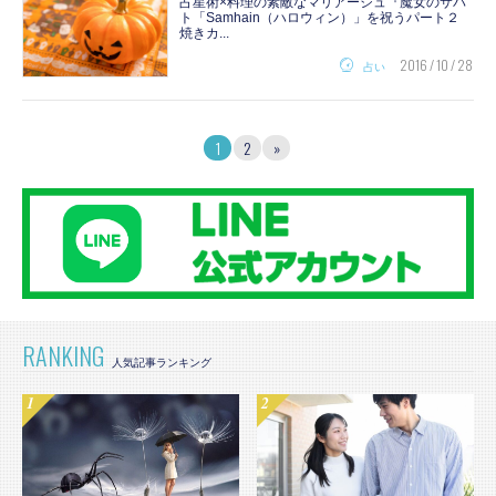
占星術×料理の素敵なマリアージュ『魔女のサバ
ト「Samhain（ハロウィン）」を祝うパート２
焼きカ...
2016 / 10 / 28
占い
1
2
»
RANKING