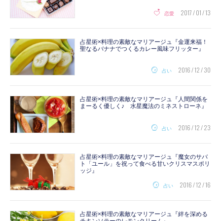
2017 / 01 / 13
恋愛
占星術×料理の素敵なマリアージュ『金運来福！
聖なるバナナでつくるカレー風味フリッター』
2016 / 12 / 30
占い
占星術×料理の素敵なマリアージュ『人間関係を
まーるく優しく♪ 水星魔法のミネストローネ』
2016 / 12 / 23
占い
占星術×料理の素敵なマリアージュ『魔女のサバ
ト「ユール」を祝って食べる甘いクリスマスポリ
ッジ』
2016 / 12 / 16
占い
占星術×料理の素敵なマリアージュ『絆を深める
チキンソテーのレモンクリーム』