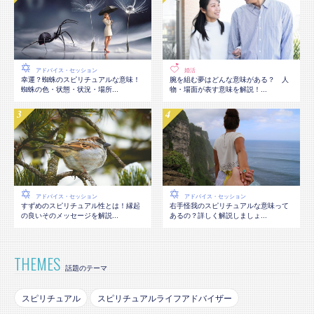
アドバイス・セッション
婚活
幸運？蜘蛛のスピリチュアルな意味！
腕を組む夢はどんな意味がある？ 人
蜘蛛の色・状態・状況・場所...
物・場面が表す意味を解説！...
アドバイス・セッション
アドバイス・セッション
すずめのスピリチュアル性とは！縁起
右手怪我のスピリチュアルな意味って
の良いそのメッセージを解説...
あるの？詳しく解説しましょ...
THEMES
話題のテーマ
スピリチュアル
スピリチュアルライフアドバイザー