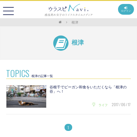
ログイン
根津
根津
TOPICS
根津の記事一覧
谷根千でビーガン和食をいただくなら「根津の
谷」へ！
2017 / 06 / 17
ライフ
1