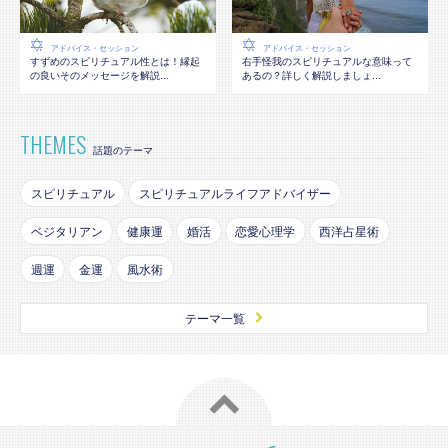
アドバイス・セッション
アドバイス・セッション
すずめのスピリチュアル性とは！縁起
右手怪我のスピリチュアルな意味って
の良いそのメッセージを解説...
あるの？詳しく解説しましょ...
THEMES
話題のテーマ
スピリチュアル
スピリチュアルライフアドバイザー
ベジタリアン
健康運
婚活
恋愛心理学
西洋占星術
週運
金運
風水術
テーマ一覧