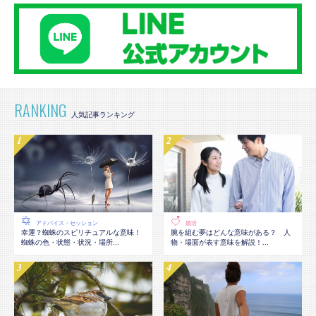
RANKING
アドバイス・セッション
婚活
幸運？蜘蛛のスピリチュアルな意味！
腕を組む夢はどんな意味がある？ 人
蜘蛛の色・状態・状況・場所...
物・場面が表す意味を解説！...