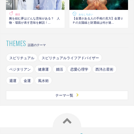
婚活
おもしろ占い
腕を組む夢はどんな意味がある？ 人
【金運がある人の手相の見方】金運Ｕ
物・場面が表す意味を解説！...
Ｐの太陽線と財運線は何が違...
THEMES
話題のテーマ
スピリチュアル
スピリチュアルライフアドバイザー
ベジタリアン
健康運
婚活
恋愛心理学
西洋占星術
週運
金運
風水術
テーマ一覧