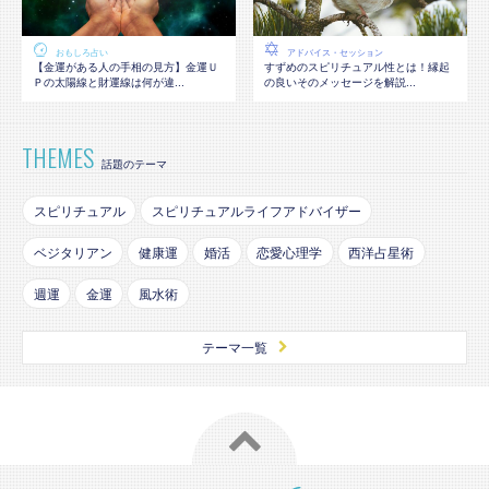
おもしろ占い
アドバイス・セッション
【金運がある人の手相の見方】金運Ｕ
すずめのスピリチュアル性とは！縁起
Ｐの太陽線と財運線は何が違...
の良いそのメッセージを解説...
THEMES
話題のテーマ
スピリチュアル
スピリチュアルライフアドバイザー
ベジタリアン
健康運
婚活
恋愛心理学
西洋占星術
週運
金運
風水術
テーマ一覧