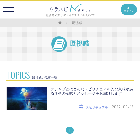
ログイン
既視感
既視感
TOPICS
既視感の記事一覧
デジャブとはどんなスピリチュアル的な意味があ
る？その意味とメッセージをお届けします
2022 / 08 / 13
スピリチュアル
1