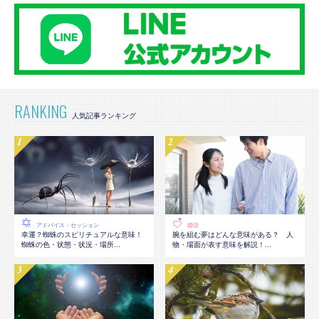
RANKING
アドバイス・セッション
婚活
幸運？蜘蛛のスピリチュアルな意味！
腕を組む夢はどんな意味がある？ 人
蜘蛛の色・状態・状況・場所...
物・場面が表す意味を解説！...