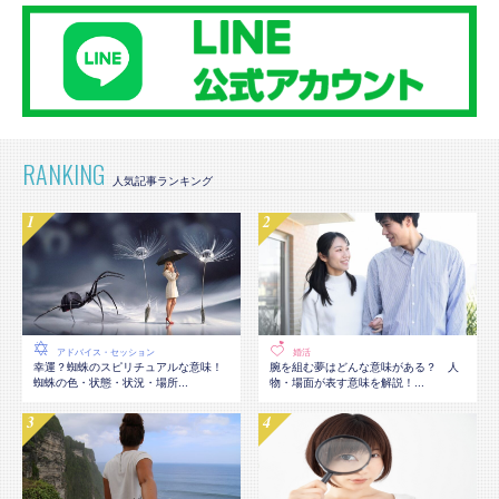
RANKING
アドバイス・セッション
婚活
幸運？蜘蛛のスピリチュアルな意味！
腕を組む夢はどんな意味がある？ 人
蜘蛛の色・状態・状況・場所...
物・場面が表す意味を解説！...