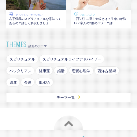
アドバイス・セッション
おもしろ占い
右手怪我のスピリチュアルな意味って
【手相】二重生命線とは？生命力が強
あるの？詳しく解説しましょ...
い？常人の2倍のパワー？詳...
THEMES
話題のテーマ
スピリチュアル
スピリチュアルライフアドバイザー
ベジタリアン
健康運
婚活
恋愛心理学
西洋占星術
週運
金運
風水術
テーマ一覧