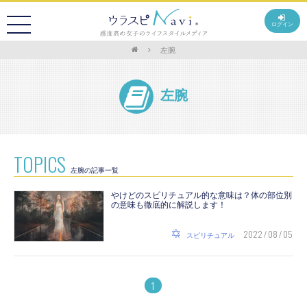
ログイン
左腕
左腕
TOPICS
左腕の記事一覧
やけどのスピリチュアル的な意味は？体の部位別
の意味も徹底的に解説します！
2022 / 08 / 05
スピリチュアル
1