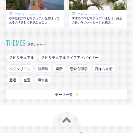
アドバイス・セッション
アドバイス・セッション
右手怪我のスピリチュアルな意味って
すずめのスピリチュアル性とは！縁起
あるの？詳しく解説しましょ...
の良いそのメッセージを解説...
THEMES
話題のテーマ
スピリチュアル
スピリチュアルライフアドバイザー
ベジタリアン
健康運
婚活
恋愛心理学
西洋占星術
週運
金運
風水術
テーマ一覧