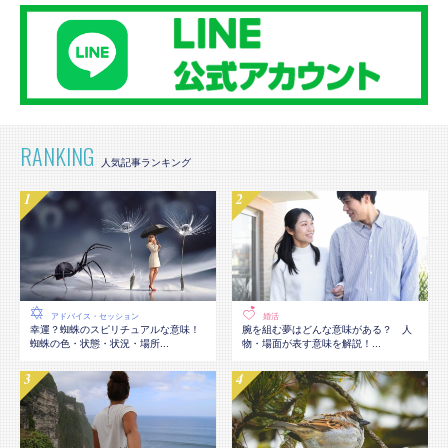
RANKING
アドバイス・セッション
婚活
幸運？蜘蛛のスピリチュアルな意味！
腕を組む夢はどんな意味がある？ 人
蜘蛛の色・状態・状況・場所...
物・場面が表す意味を解説！...